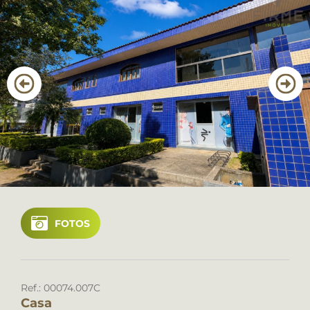
CANAL DE ÉTICA
Favoritos
Cadastre seu imóvel
Área do Cliente
Geral: (41) 3022 2400
Locação: (41) 3022 2400
FOTOS
Ref.: 00074.007C
Casa