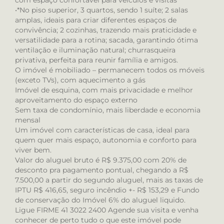
com espaço confortável para veículos e visitas
•*No piso superior, 3 quartos, sendo 1 suíte; 2 salas
amplas, ideais para criar diferentes espaços de
convivência; 2 cozinhas, trazendo mais praticidade e
versatilidade para a rotina; sacada, garantindo ótima
ventilação e iluminação natural; churrasqueira
privativa, perfeita para reunir família e amigos.
O imóvel é mobiliado – permanecem todos os móveis
(exceto TVs), com aquecimento a gás
Imóvel de esquina, com mais privacidade e melhor
aproveitamento do espaço externo
Sem taxa de condomínio, mais liberdade e economia
mensal
Um imóvel com características de casa, ideal para
quem quer mais espaço, autonomia e conforto para
viver bem.
Valor do aluguel bruto é R$ 9.375,00 com 20% de
desconto pra pagamento pontual, chegando a R$
7.500,00 a partir do segundo aluguel, mais as taxas de
IPTU R$ 416,65, seguro incêndio +- R$ 153,29 e Fundo
de conservação do Imóvel 6% do aluguel liquido.
Ligue FIRME 41 3022 2400 Agende sua visita e venha
conhecer de perto tudo o que este imóvel pode