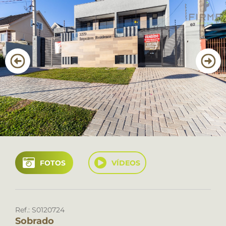
CANAL DE ÉTICA
Favoritos
Cadastre seu imóvel
Área do Cliente
Geral: (41) 3022 2400
Locação: (41) 3022 2400
FOTOS
VÍDEOS
Ref.: S0120724
Sobrado