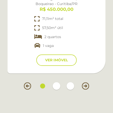
Boqueirao - Curitiba/PR
R$ 450.000,00
71,11m² total
57,50m² útil
2 quartos
1 vaga
VER IMÓVEL