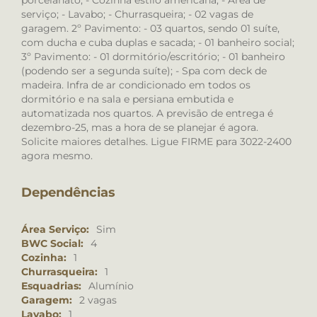
porcelanato; - Cozinha estilo americana; - Área de
serviço; - Lavabo; - Churrasqueira; - 02 vagas de
garagem. 2º Pavimento: - 03 quartos, sendo 01 suíte,
com ducha e cuba duplas e sacada; - 01 banheiro social;
3º Pavimento: - 01 dormitório/escritório; - 01 banheiro
(podendo ser a segunda suíte); - Spa com deck de
madeira. Infra de ar condicionado em todos os
dormitório e na sala e persiana embutida e
automatizada nos quartos. A previsão de entrega é
dezembro-25, mas a hora de se planejar é agora.
Solicite maiores detalhes. Ligue FIRME para 3022-2400
agora mesmo.
Dependências
Área Serviço:
Sim
BWC Social:
4
Cozinha:
1
Churrasqueira:
1
Esquadrias:
Alumínio
Garagem:
2 vagas
Lavabo:
1