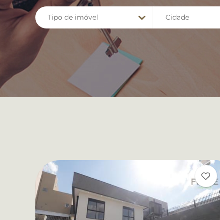
Tipo de imóvel
Cidade
Qualquer
Limpar seleção
Apartamento
Almirante Tam
Apartamento Duplex
Araucaria
Apartamento Garden
Colombo
Barracão/Galpão
Curitiba
Casa
Fazenda Rio Gr
Casa Residencial
Pinhais
Casa de Condomínio
Piraquara