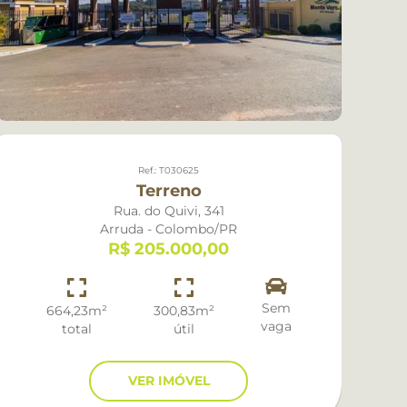
.000
.000
00.000
00.000
Ref.: T030625
000.000
Terreno
Rua. do Quivi, 341
000.000
Arruda - Colombo/PR
R$ 205.000,00
Sem
664,23m²
300,83m²
vaga
total
útil
VER IMÓVEL