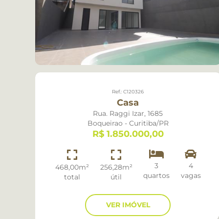
Chácara
Quatro Barras
Cobertura
Sao Jose dos Pi
Conjunto Comercial
Fazenda
Ref.: C120326
Prédio
Casa
Rua. Raggi Izar, 1685
Sala Comercial
Boqueirao - Curitiba/PR
R$ 1.850.000,00
Sobrado
Studio
3
4
468,00m²
256,28m²
quartos
vagas
total
útil
Sítio Rural
Terreno
VER IMÓVEL