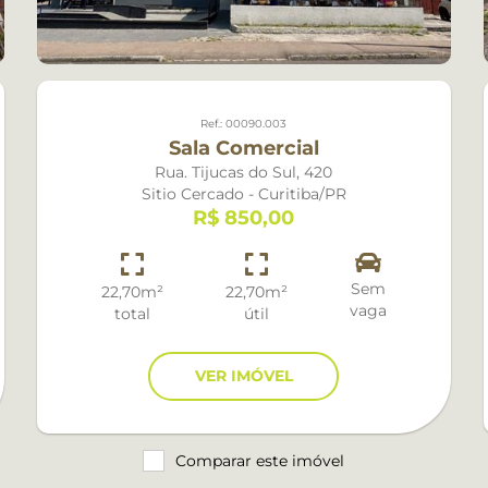
Capao Raso
Cascatinha
Centro
Ref.: 00090.003
Sala Comercial
Centro Civico
Rua. Tijucas do Sul, 420
Sitio Cercado - Curitiba/PR
Cidade Industrial
R$ 850,00
Cristo Rei
Sem
22,70m²
22,70m²
vaga
Ecovile
total
útil
Fanny
VER IMÓVEL
Fazendinha
Guabirotuba
Comparar este imóvel