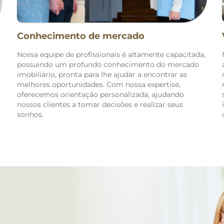
Portao
Prado Velho
Conhecimento de mercado
Nossa equipe de profissionais é altamente capacitada,
Reboucas
possuindo um profundo conhecimento do mercado
imobiliário, pronta para lhe ajudar a encontrar as
Santa Candida
o
melhores oportunidades. Com nossa expertise,
oferecemos orientação personalizada, ajudando
Santa Felicidade
nossos clientes a tomar decisões e realizar seus
sonhos.
Santa Quiteria
Santo Inacio
Sao Francisco
Seminario
Sitio Cercado