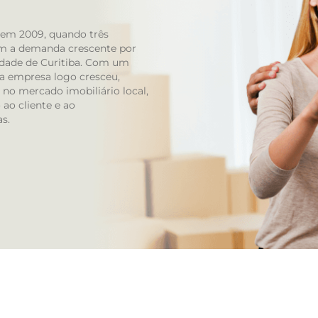
Taruma
em 2009, quando três
am a demanda crescente por
Tatuquara
cidade de Curitiba. Com um
a empresa logo cresceu,
Tingui
no mercado imobiliário local,
ao cliente e ao
Uberaba
s.
Umbara
Vila Izabel
Xaxim
Estados
Eucaliptos
Gralha Azul