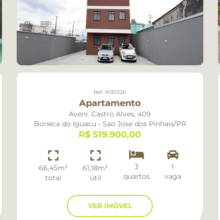
Atuba
Até R$ 800
nhais
Butiatumirim
Até R$ 900
Agua Verde
Até R$ 1.0
Ahu
Até R$ 5.0
Ref.: A130326
Alto Boqueirao
Até R$ 10.
Apartamento
Aveni. Castro Alves, 409
Atuba
Até R$ 20.
Boneca do Iguacu - Sao Jose dos Pinhais/PR
R$ 519.900,00
Bacacheri
Bairro Alto
3
1
66,45m²
61,18m²
quartos
vaga
total
útil
Barreirinha
Batel
VER IMÓVEL