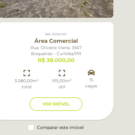
Ref.: 00161.001
Área Comercial
Rua. Oliveira Viana, 3567
R
Boqueirao - Curitiba/PR
R$ 38.000,00
15
3.080,00m²
915,00m²
vagas
total
útil
VER IMÓVEL
Comparar este imóvel