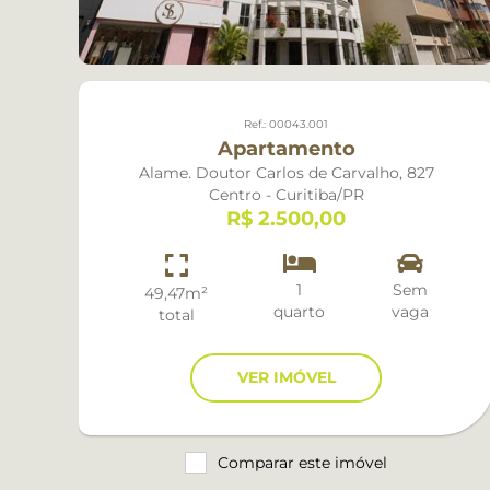
Ref.: 00043.001
Apartamento
Alame. Doutor Carlos de Carvalho, 827
Centro - Curitiba/PR
R$ 2.500,00
1
Sem
49,47m²
quarto
vaga
total
VER IMÓVEL
Comparar este imóvel