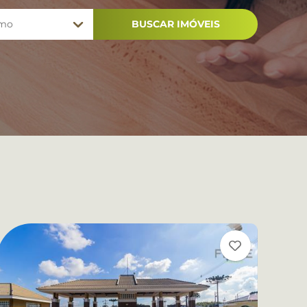
imo
BUSCAR IMÓVEIS
DEPOIMENTOS
CONTATO
.000
CANAL DE ÉTICA
.000
.000
.000
.000
.000
.000