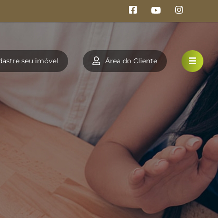
dastre seu imóvel
Área do Cliente
HOME
VENDA
LOCAÇÃO
DOCUMENTOS
A FIRME IMÓVEIS
TRABALHE CONOSCO